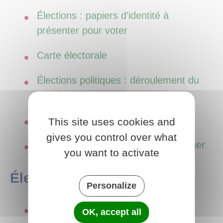
Élections : papiers d'identité à
présenter pour voter
Carte électorale
Élections politiques : déroulement du
scrutin
Vote par procuration
This site uses cookies and
gives you control over what
Vote d'un Français installé à l'étranger
you want to activate
Élections et référendums
Personalize
Élection présidentielle
OK, accept all