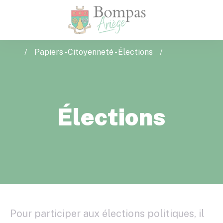
Accé
Bompas
/
Papiers - Citoyenneté - Élections
/
Élections
Pour participer aux élections politiques, il