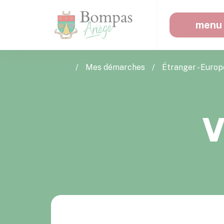
menu
Bompas
/
Mes démarches
/
Étranger - Europ
V