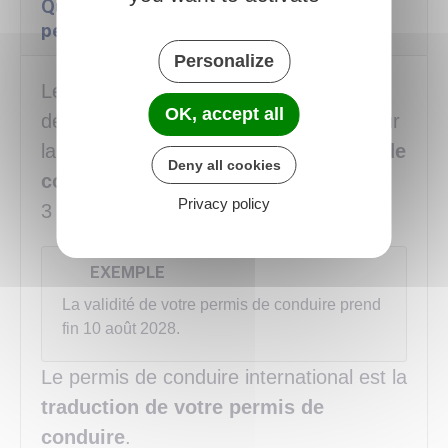
Quelle est la durée de validité d'un
permis de conduire international ?
Personalize
Le permis de conduire international est
OK, accept all
délivré pour une durée de
3 ans
ou pour
la
durée de validité de votre permis de
Deny all cookies
conduire
si cette durée est inférieure à
Privacy policy
3 ans.
EXEMPLE
La validité de votre permis de conduire prend
fin 10 août 2028.
Le permis de conduire international est la
traduction de votre permis de
conduire
.